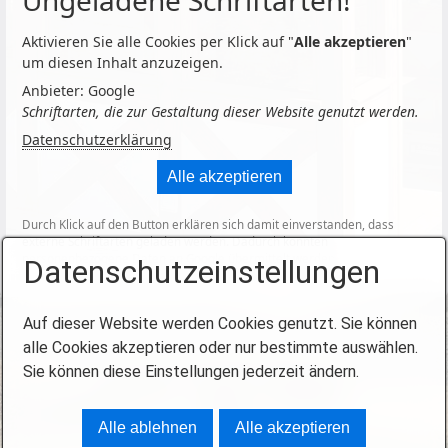
Ungeladene Schriftarten!
Aktivieren Sie alle Cookies per Klick auf "
Alle akzeptieren
"
um diesen Inhalt anzuzeigen.
Anbieter: Google
Schriftarten, die zur Gestaltung dieser Website genutzt werden.
Datenschutzerklärung
Alle akzeptieren
Durch Klick auf den Button erklären sich damit einverstanden, dass
externe Schriftarten geladen werden. Dadurch könnten
personenbezogene Daten an Google übermittelt werden.
Datenschutzeinstellungen
Auf dieser Website werden Cookies genutzt. Sie können
alle Cookies akzeptieren oder nur bestimmte auswählen.
Sie können diese Einstellungen jederzeit ändern.
Startseite
Kontakt
Impressum
© 2019
Alle ablehnen
Alle akzeptieren